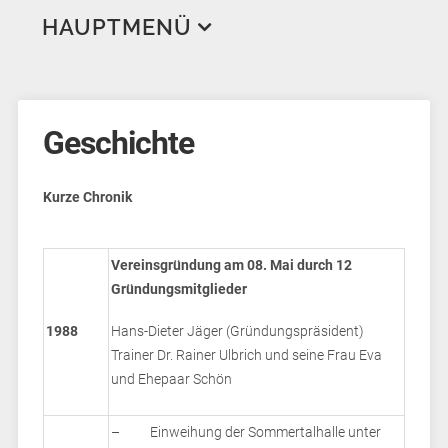
HAUPTMENÜ
Aktuelles
Veranstaltungen
Geschichte
Trainingsplan
Breitensportwettbewerb und DTSA
Wir über uns
Bodenseetanzfest
Kurze Chronik
Training Erwachsene
Tanz in den Mai
Geschichte
Training Jugend
Standard & Latein
Ansprechpartner*innen
Vereinsgründung am 08. Mai durch 12
Gründungsmitglieder
Tanzpartner*innensuche
Line Dance
Standard & Latein
Hobbygruppen
Trainer*innen
1988
Hans-Dieter Jäger (Gründungspräsident)
Bilder & Videos
West Coast Swing
Hip Hop
Breitensport
Tanz-AG
Trainer Dr. Rainer Ulbrich und seine Frau Eva
Links
Workshops
Turnier
Jugendclub
und Ehepaar Schön
Mitgliederbereich
– Einweihung der Sommertalhalle unter