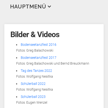
HAUPTMENÜ
Aktuelles
Veranstaltungen
Bilder & Videos
Trainingsplan
Breitensportwettbewerb und DTSA
Bodenseetanzfest 2016
Wir über uns
Bodenseetanzfest
Fotos: Greg Balachowski
Training Erwachsene
Tanz in den Mai
Geschichte
Bodenseetanzfest 2017
Training Jugend
Ansprechpartner*innen
Standard & Latein
Fotos: Greg Balachowski und Bernd Breuckmann
Tag des Tanzes 2022
Tanzpartner*innensuche
Trainer*innen
Line Dance
Standard & Latein
Hobbygruppen
Fotos: Wolfgang Nesitka
West Coast Swing
Hip Hop
Breitensport
Tanz-AG
Bilder & Videos
Schülerball 2022
Fotos: Wolfgang Nesitka
Workshops
Turnier
Jugendclub
Links
Schülerball 2023
Mitgliederbereich
Fotos: Eugen Wenzel