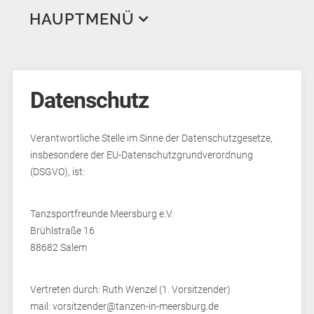
HAUPTMENÜ
Aktuelles
Veranstaltungen
Datenschutz
Trainingsplan
Breitensportwettbewerb und DTSA
Wir über uns
Bodenseetanzfest
Verantwortliche Stelle im Sinne der Datenschutzgesetze,
insbesondere der EU-Datenschutzgrundverordnung
Training Erwachsene
Tanz in den Mai
Geschichte
(DSGVO), ist:
Training Jugend
Ansprechpartner*innen
Standard & Latein
Tanzpartner*innensuche
Trainer*innen
Line Dance
Standard & Latein
Hobbygruppen
Tanzsportfreunde Meersburg e.V.
Brühlstraße 16
Bilder & Videos
West Coast Swing
Hip Hop
Breitensport
Tanz-AG
88682 Salem
Links
Workshops
Turnier
Jugendclub
Mitgliederbereich
Vertreten durch: Ruth Wenzel (1. Vorsitzender)
mail: vorsitzender@tanzen-in-meersburg.de