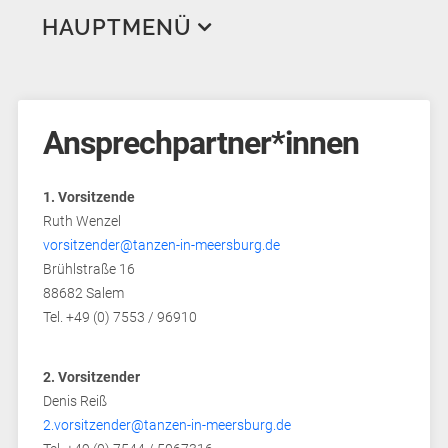
HAUPTMENÜ
Aktuelles
Veranstaltungen
Ansprechpartner*innen
Trainingsplan
Breitensportwettbewerb und DTSA
Wir über uns
Bodenseetanzfest
1. Vorsitzende
Ruth Wenzel
Training Erwachsene
Tanz in den Mai
Geschichte
vorsitzender@tanzen-in-meersburg.de
Training Jugend
Standard & Latein
Ansprechpartner*innen
Brühlstraße 16
88682 Salem
Tanzpartner*innensuche
Line Dance
Standard & Latein
Hobbygruppen
Trainer*innen
Tel. +49 (0) 7553 / 96910
Bilder & Videos
West Coast Swing
Hip Hop
Breitensport
Tanz-AG
Links
Workshops
Turnier
Jugendclub
2. Vorsitzender
Denis Reiß
Mitgliederbereich
2.vorsitzender@tanzen-in-meersburg.de