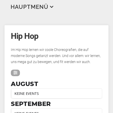
HAUPTMENÜ
Aktuelles
Veranstaltungen
Hip Hop
Trainingsplan
Breitensportwettbewerb und DTSA
Wir über uns
Bodenseetanzfest
Im Hip Hop lernen wir coole Choreografien, die auf
moderne Songs getanzt werden. Und vor allem: wir lernen,
Training Erwachsene
Tanz in den Mai
Geschichte
uns mega gut zu bewegen, und fit werden wir auch.
Training Jugend
Ansprechpartner*innen
Standard & Latein
Tanzpartner*innensuche
Trainer*innen
Line Dance
Standard & Latein
Hobbygruppen
AUGUST
Bilder & Videos
West Coast Swing
Breitensport
Tanz-AG
Hip Hop
KEINE EVENTS
Links
Workshops
Turnier
Jugendclub
SEPTEMBER
Mitgliederbereich